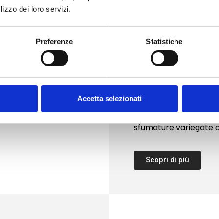
lizzo dei loro servizi.
Preferenze
Statistiche
Finiture
La pietra di Grisolia è
versatilità, ampiamente
Accetta selezionati
decorative. Originaria 
sedimentaria si disting
sfumature variegate c
Scopri di più