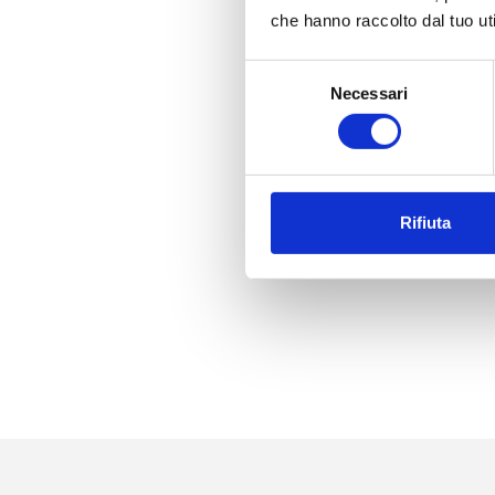
che hanno raccolto dal tuo uti
Selezione
Necessari
del
consenso
Rifiuta